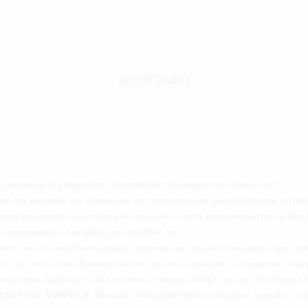
ΠΕΡΙΓΡΑΦΉ
λη οικονομία στη θέρμανση 5πλασιάζοντας τη δύναμη του τζακιού σας!
πό την καμινάδα του τζακιού και την επιστρέφει στο χώρο αυξάνοντας εντυπ
αμη που μπορεί να ζεστάνει μόνο του όλο το σπίτι χρησιμοποιώντας τα ίδια 
αι προσαρμόζει το μέγεθός του στο βάθος της.
εις του από ανοξείδωτο ατσάλι, πυρώνουν από τη φωτιά που φεύγει προς την
πό την εστία, όπου βρίσκεται και τον στέλνει, μέσα από τις πυρωμένες σωλ
στός αέρας διαχέεται σε όλο το σπίτι με παροχή 300m3 την ώρα. Το θερμικό
ΓΟΥ ΑΝΘΡΑΚΑ. Μειώστε σκόνη, βακτηρίδια, αλλεργίες, μυρωδιές, καπνό τ