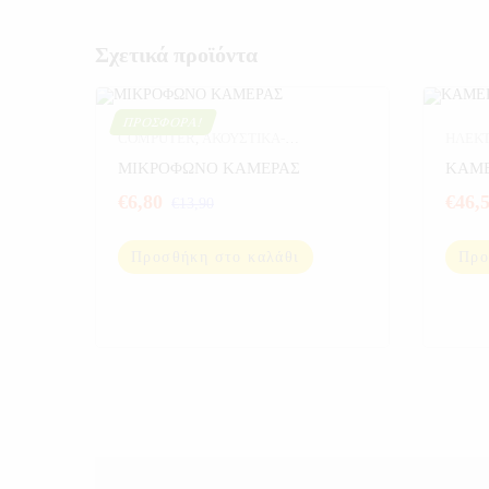
Σχετικά προϊόντα
ΠΡΟΣΦΟΡΆ!
COMPUTER
,
ΑΚΟΥΣΤΙΚΑ-
ΗΛΕΚ
ΜΙΚΡΟΦΩΝΑ-ΗΧΕΙΑ
,
ΗΛΕΚΤΡΟΝΙΚΑ
,
ΣΠΙΤΙ
ΜΙΚΡΟΦΩΝΟ ΚΑΜΕΡΑΣ
ΚΑΜΕ
ΚΑΜΕΡΕΣ
,
ΚΑΜΕΡΕΣ ΣΠΙΤΙΟΥ
,
€
6,80
€
46,
€
13,90
ΠΡΟΣΦΟΡΕΣ
,
ΣΠΙΤΙ
Προσθήκη στο καλάθι
Προ