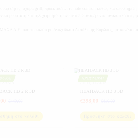
ρ σήτες, σχάρα grill, προεκτάσεις, remote control, καθώς και υποστήριξη 
ονικό ροοστάτη και τηλεχειρισμό, ή αν είναι 3D αναφέρονται αναλυτικά στις φ
ΑΧΑ Α.Ε. από το καλύτερο Ανοξείδωτο Ατσάλι της Ευρώπης, με κανένα συμβ
ΦΟΡΆ!
ΠΡΟΣΦΟΡΆ!
ΤΖΑΚΙΑ
ΣΠΙΤΙ
,
ΤΖΑΚΙΑ
BACK HB 2 R 3D
HEATBACK HB 3 3D
,00
€
398,00
€
449,00
€
410,00
σθήκη στο καλάθι
Προσθήκη στο καλάθι