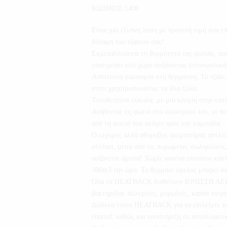
ΚΩΔΙΚΟΣ:1400
Είναι μια έξυπνη λύση με προσιτή τιμή που ε
δύναμη του τζακιού σας!
Εκμεταλλεύεται τη θερμότητα της φωτιάς, που
επιστρέφει στο χώρο αυξάνοντας εντυπωσιακά
Απίστευτη οικονομία στη θέρμανση. Το τζάκι 
σπίτι χρησιμοποιώντας τα ίδια ξύλα.
Τοποθετείται εύκολα, με μια κίνηση στην εστί
Ανάβοντας τη φωτιά στο εσωτερικό του, οι π
από τη φωτιά που φεύγει προς την καμινάδα.
Ο ισχυρός αλλά αθόρυβος ανεμιστήρας αντλεί 
στέλνει, μέσα από τις πυρωμένες σωληνώσεις
αυξάνεται άμεσα! Χωρίς κανένα επιπλέον κόστ
300m3 την ώρα. Το θερμικό όφελος μπορεί ν
Όλα τα HEATBACK διαθέτουν ΙΟΝΙΣΤΗ ΑΕ
βακτηρίδια, αλλεργίες, μυρωδιές, καπνό τσιγά
Δώδεκα τύποι HEATBACK για να επιλέξετε και
control, καθώς και υποστήριξη σε ανταλλακτι