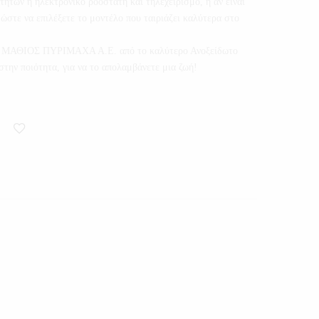
υτήτων ή ηλεκτρονικό ροοστάτη και τηλεχειρισμό, ή αν είναι
ώστε να επιλέξετε το μοντέλο που ταιριάζει καλύτερα στο
της ΜΑΘΙΟΣ ΠΥΡΙΜΑΧΑ Α.Ε. από το καλύτερο Ανοξείδωτο
την ποιότητα, για να το απολαμβάνετε μια ζωή!