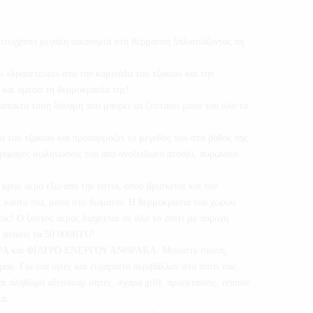
πιτυγχάνει μεγάλη οικονομία στη θέρμανση 5πλασιάζοντας τη
 «δραπετεύει» από την καμινάδα του τζακιού και την
 και άμεσα τη θερμοκρασία της!
αποκτά τόση δύναμη που μπορεί να ζεστάνει μόνο του όλο το
α του τζακιού και προσαρμόζει το μέγεθός του στο βάθος της.
υρίμαχες σωληνώσεις του από ανοξείδωτο ατσάλι, πυρώνουν
κρύο αέρα έξω από την εστία, όπου βρίσκεται και τον
, καυτό πια, μέσα στο δωμάτιο. Η θερμοκρασία του χώρου
ος! Ο ζεστός αέρας διαχέεται σε όλο το σπίτι με παροχή
α φτάσει τα 50.000BTU!
ΡΑ και ΦΙΛΤΡΟ ΕΝΕΡΓΟΥ ΑΝΘΡΑΚΑ. Μειώστε σκόνη,
ρου. Για ένα υγιές και ευχάριστο περιβάλλον στο σπίτι σας.
 πληθώρα αξεσουάρ σήτες, σχάρα grill, προεκτάσεις, remote
κά.