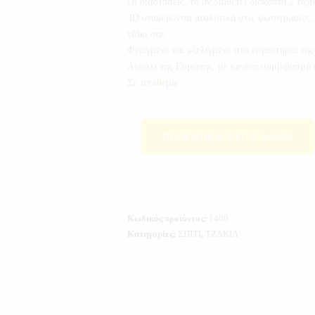
Οι διαστάσεις, το αν διαθέτει διακόπτη 2 ταχ
3D αναφέρονται αναλυτικά στις φωτογραφίες, 
τζάκι σας.
Φτιαγμένο και εξελιγμένο στα εργαστήρια 
Ατσάλι της Ευρώπης, με κανένα συμβιβασμό σ
Σε απόθεμα
ΠΡΟΣΘΉΚΗ ΣΤΟ ΚΑΛΆΘΙ
Κωδικός προϊόντος:
1400
Κατηγορίες:
ΣΠΙΤΙ
,
ΤΖΑΚΙΑ