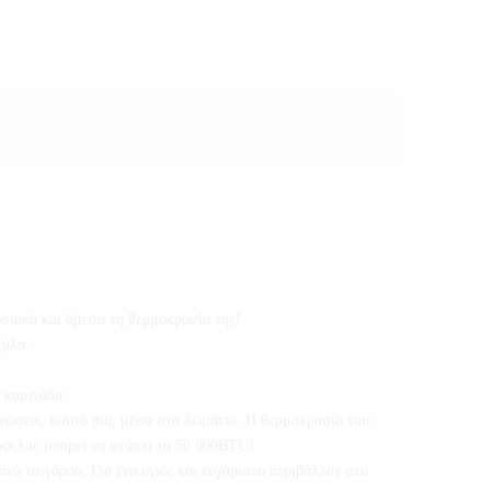
ωσιακά και άμεσα τη θερμοκρασία της!
ξύλα.
 καμινάδα.
ηνώσεις, καυτό πια, μέσα στο δωμάτιο. Η θερμοκρασία του
 όφελος μπορεί να φτάσει τα 50.000BTU!
σιγάρου. Για ένα υγιές και ευχάριστο περιβάλλον στο