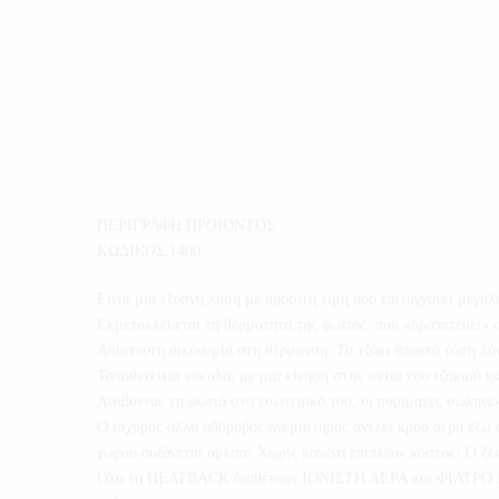
ΠΕΡΙΓΡΑΦΗ ΠΡΟΪΟΝΤΟΣ
ΚΩΔΙΚΟΣ:1400
Είναι μια έξυπνη λύση με προσιτή τιμή που επιτυγχάνει μεγά
Εκμεταλλεύεται τη θερμότητα της φωτιάς, που «δραπετεύει» α
Απίστευτη οικονομία στη θέρμανση. Το τζάκι αποκτά τόση δύν
Τοποθετείται εύκολα, με μια κίνηση στην εστία του τζακιού κ
Ανάβοντας τη φωτιά στο εσωτερικό του, οι πυρίμαχες σωληνώσ
Ο ισχυρός αλλά αθόρυβος ανεμιστήρας αντλεί κρύο αέρα έξω α
χώρου αυξάνεται άμεσα! Χωρίς κανένα επιπλέον κόστος! Ο ζε
Όλα τα HEATBACK διαθέτουν ΙΟΝΙΣΤΗ ΑΕΡΑ και ΦΙΛΤΡΟ ΕΝΕΡ