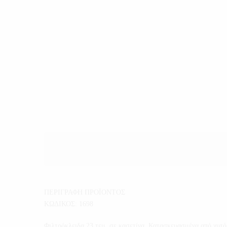
ΠΕΡΙΓΡΑΦΗ ΠΡΟΪΟΝΤΟΣ
ΚΩΔΙΚΟΣ: 1698
Φιλτρόκλειδα 23 τεμ. σε κασετίνα. Κατασκευασμένα από χυτό