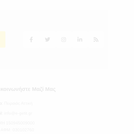
ικοινωνήστε Μαζί Μας
α:
Πειραιάς Αττική
l:
info@e-getit.gr
.ΜΗ 150945009000
S ΑΦΜ: 030102760