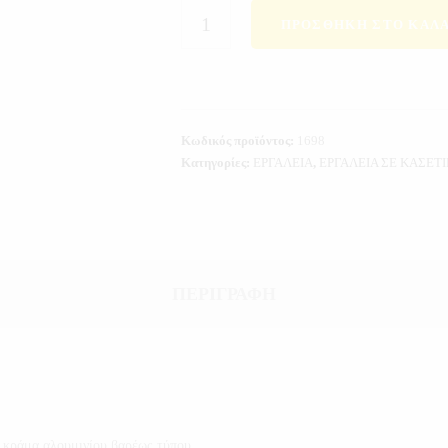
ΠΡΟΣΘΉΚΗ ΣΤΟ ΚΑΛΆ
Κωδικός προϊόντος:
1698
Κατηγορίες:
ΕΡΓΑΛΕΙΑ
,
ΕΡΓΑΛΕΙΑ ΣΕ ΚΑΣΕΤ
ΠΕΡΙΓΡΑΦΉ
 κράμα αλουμινίου βαρέως τύπου.