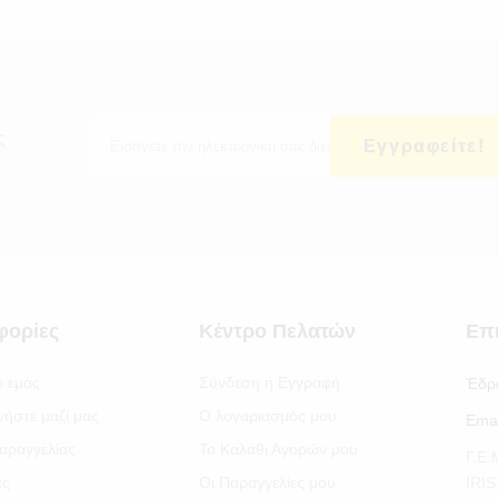
ς
Εγγραφείτε!
φορίες
Κέντρο Πελατών
Επ
ε εμάς
Σύνδεση ή Εγγραφή
Έδρ
νήστε μαζί μας
Ο λογαριασμός μου
Emai
αραγγελίας
Το Καλάθι Αγορών μου
Γ.Ε
ές
Οι Παραγγελίες μου
IRI