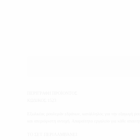
ΠΕΡΙΓΡΑΦΗ ΠΡΟΪΟΝΤΟΣ
ΚΩΔΙΚΟΣ:1523
Εξωλκέας ρουλεμάν εδράνων, κατάλληλος για την εξαγωγή ρ
και απεριόριστη αντοχή. Απαραίτητο εργαλείο για κάθε απαιτη
ΤΟ ΣΕΤ ΠΕΡΙΛΑΜΒΆΝΕΙ: