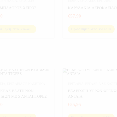
Α ΕΡΓΑΛΕΙΑ
,
ΕΡΓΑΛΕΙΑ
ΕΙΔΙΚΑ ΕΡΓΑΛΕΙΑ
,
ΕΡΓΑΛΕΙΑ
,
ΕΡΓΑΛΕΙΑ ΣΕ ΚΑΣΕΤΙΝΑ
ΜΠΑΔΟΡΟΣ ΧΕΙΡΟΣ
ΚΑΡΥΔΑΚΙΑ ΑΕΡΟΚΛΕΙΔΟ
80
€
57,90
σθήκη στο καλάθι
Προσθήκη στο καλάθι
ΕΙΑ
,
ΕΡΓΑΛΕΙΑ ΣΕ ΚΑΣΕΤΙΝΑ
ΕΡΓΑΛΕΙΑ
,
ΕΡΓΑΛΕΙΑ ΣΕ ΚΑΣΕ
ΚΕΑΣ ΕΛΑΤΗΡΙΩΝ
ΕΞΑΕΡΩΣΗ ΥΓΡΩΝ ΦΡΕΝΩ
ΙΔΩΝ ΜΕ 5 ΑΝΤΑΠΤΟΡΕΣ
ΑΝΤΛΙΑ
90
€
55,95