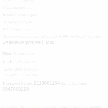
Σύνδεση ή Εγγραφή
Ο λογαριασμός μου
Το Καλάθι Αγορών μου
Οι Παραγγελίες μου
Τα Επιθυμητά μου
Προστασία προσωπικών δεδομένων GDPR και Πολιτική Cookies
Επικοινωνήστε Μαζί Μας
Έδρα:
Πειραιάς Αττική
Email:
info@e-getit.gr
Γ.Ε.ΜΗ 150945009000
IRIS ΑΦΜ: 030102760
2118001164
Τηλεφωνικό Κέντρο:
Κινητό Vodafone:
6947868228
© Copyright 2026
e-getit.gr
- με επιφύλαξη παντός νομίμου δικαιώματος.
e-