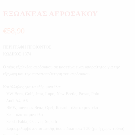
ΕΞΩΛΚΕΑΣ ΑΕΡΟΣΑΚΟΥ
€
58,90
ΠΕΡΙΓΡΑΦΗ ΠΡΟΪΟΝΤΟΣ
ΚΩΔΙΚΟΣ:1374
Ο νέος εξωλκέας αερόσακου σε κασετίνα είναι απαραίτητος για την
εξαγωγή και την επανατοποθέτηση του αερόσακου.
Κατάλληλος για τα εξής μοντέλα:
– VW Bora, Golf, Jetta, Lupo, New Beetle, Passat, Polo
– Audi A4, A6
– BMW, mecedes-Benz, Opel, Renault: όλα τα μοντέλα
– Seat: όλα τα μοντέλα
– Scoda Fabia, Octavia, Superb
– Συμπεριλαμβάνονται επίσης δύο ειδικά torx T30 (με ή χωρίς τρύπα)