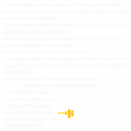
Ένα έξυπνο δώρο για σας ή τους φίλους σας! Έχετε χρόνο και διάθεση
αλλά δεν έχετε τον εξοπλισμό; Είναι κρίμα να χαθεί η ευκαιρία της παρέας
για καλό φαγητό και διασκέδαση.
Το e-getit μπορεί να καλύψει τις ανάγκες σας σε εξοπλισμό και αξεσουάρ
μπάρμπεκιου με ασύγκριτη ποιότητα!
Επιλέξτε , από μία μεγάλη ποικιλία προϊόντων, που θα σας λύσουν τα
χέρια και θα απολαύσετε σε κάθε ψήσιμο.
Ξεκινήστε το ψήσιμο με το σετ εργαλείων 16 τεμ..
Σε μια εύχρηστη βαλίτσα, κατασκευασμένη από αλουμίνιο, ώστε να έχετε
πάντα μαζί σας, στο σπίτι, στην παραλία ή στο κάμπινγκ, τακτοποιημένο
τον εξοπλισμό σας.
Το σετ αποτελείται από τα ακόλουθα εργαλεία ψησίματος:
• 1 x 3 σε 1 σπάτουλα, ξύστρα, μαχαίρι 430mm για grill
• 1 x Λαβίδα 430mm για grill
• 1 x Πιρούνα 415mm για grill
• 1 x Πινέλο 430mm για grill
• 4 x Σούβλες 430mm για grill
• 8 x Πιρουνάκια 65mm για grill
ΥΛΙΚΟ ΚΑΤΑΣΚΕΥΗΣ