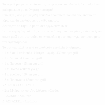
Το e-getit μπορεί να καλύψει τις ανάγκες σας σε εξοπλισμό και αξεσουάρ
μπάρμπεκιου με ασύγκριτη ποιότητα!
Επιλέξτε , από μία μεγάλη ποικιλία προϊόντων, που θα σας λύσουν τα
χέρια και θα απολαύσετε σε κάθε ψήσιμο.
Ξεκινήστε το ψήσιμο με το σετ εργαλείων 16 τεμ..
Σε μια εύχρηστη βαλίτσα, κατασκευασμένη από αλουμίνιο, ώστε να έχετε
πάντα μαζί σας, στο σπίτι, στην παραλία ή στο κάμπινγκ, τακτοποιημένο
τον εξοπλισμό σας.
Το σετ αποτελείται από τα ακόλουθα εργαλεία ψησίματος:
• 1 x 3 σε 1 σπάτουλα, ξύστρα, μαχαίρι 430mm για grill
• 1 x Λαβίδα 430mm για grill
• 1 x Πιρούνα 415mm για grill
• 1 x Πινέλο 430mm για grill
• 4 x Σούβλες 430mm για grill
• 8 x Πιρουνάκια 65mm για grill
ΥΛΙΚΟ ΚΑΤΑΣΚΕΥΗΣ
• Σετ Μπάρμπεκιου: Ανοξείδωτος χάλυβας
• Βαλίτσα: Αλουμίνιο
ΔΙΑΣΤΑΣΕΙΣ: 44x20x8cm