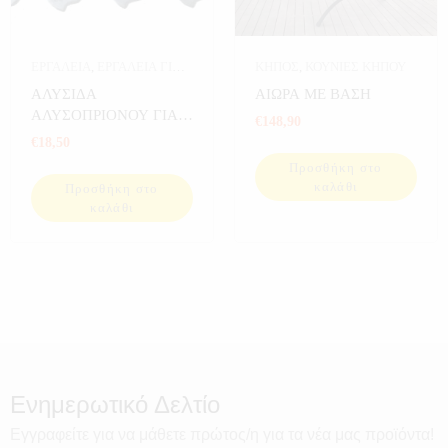
ΕΡΓΑΛΕΙΑ
,
ΕΡΓΑΛΕΙΑ ΓΙΑ
ΚΗΠΟΣ
,
ΚΟΥΝΙΕΣ ΚΗΠΟΥ
ΚΗΠΟ
,
ΕΡΓΑΛΕΙΑ ΚΗΠΟΥ
,
ΑΛΥΣΙΔΑ
ΑΙΩΡΑ ΜΕ ΒΑΣΗ
ΚΗΠΟΣ
ΑΛΥΣΟΠΡΙΟΝΟΥ ΓΙΑ
€
148,90
ΠΟΛΥΕΡΓΑΛΕΙΟ 4 ΣΕ 1
€
18,50
Προσθήκη στο
καλάθι
Προσθήκη στο
καλάθι
Ενημερωτικό Δελτίο
Εγγραφείτε για να μάθετε πρώτος/η για τα νέα μας προϊόντα!