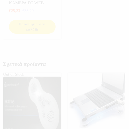
ΗΛΕΚΤΡΟΝΙΚΑ
,
ΚΑΜΕΡΕΣ
ΚΑΜΕΡΑ PC WEB
PC
,
ΚΑΜΕΡΕΣ ΣΠΙΤΙΟΥ
,
€
25,23
€
33,29
ΥΠΟΛΟΓΙΣΤΕΣ
Προσθήκη στο
καλάθι
Σχετικά προϊόντα
Out of Stock