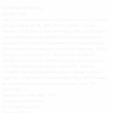
ΠΕΡΙΓΡΑΦΗ ΠΡΟΪΟΝΤΟΣ
ΚΩΔΙΚΟΣ:2288
Αυτή η έξυπνη κάμερα συνδέεται με USB και είναι έτοιμη. Λειτουργικό
σύστημα:Windows 98, ME, 2000, XP, Vista, Windows 7 (32 bit),,
Windows 10 MAC 10.4.6 & Πάνω (Υποστηρίζει MAC με UVC) Εικόνα
υψηλής ποιότητας με υψηλή ταχύτητα USB Διαθέτει ενσωματωμένο
μικρόφωνο. Δεν χρειάζεται να εγκαταστήσετε το πρόγραμμα οδήγησης.
Έξυπνη παρακολούθηση προσώπου, ανιχνεύει κάθε κίνησή σας . Με την
προηγμένη λειτουργία βίντεο FX . Χρησιμοποιήστε το δικό σας
προσαρμοσμένο καρέ φόντο. Καθαρή και ευκρινής εικόνα και μοντέρνο
στυλ. Βάση σχεδιασμένη για desktop, notebook, PC . Snap shot
λειτουργία. Υποστηρίζει ψηφιακό ζουμ, βίντεο εγγραφής, λειτουργία
Night vision. Υποστηρίζει το Yahoo Messenger, Skype, MSN Messenger
και άλλα συμβατά προγράμματα άμεσων μηνυμάτων. Code: 3043
Κάμερα Web
Ανάλυση βίντεο – 640 x 480 / 30FPS
Αυτόματη ισορροπία λευκού
Ενσωματωμένο μικρόφωνο
Διεπαφή – USB 2.0