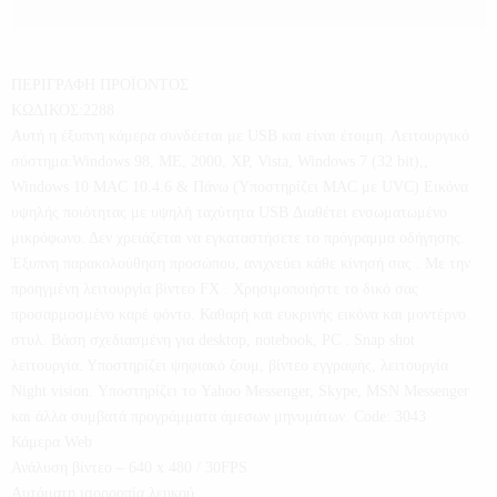
ΠΕΡΙΓΡΑΦΗ ΠΡΟΪΟΝΤΟΣ
ΚΩΔΙΚΟΣ:2288
Αυτή η έξυπνη κάμερα συνδέεται με USB και είναι έτοιμη. Λειτουργικό
σύστημα:Windows 98, ME, 2000, XP, Vista, Windows 7 (32 bit),,
Windows 10 MAC 10.4.6 & Πάνω (Υποστηρίζει MAC με UVC) Εικόνα
υψηλής ποιότητας με υψηλή ταχύτητα USB Διαθέτει ενσωματωμένο
μικρόφωνο. Δεν χρειάζεται να εγκαταστήσετε το πρόγραμμα οδήγησης.
Έξυπνη παρακολούθηση προσώπου, ανιχνεύει κάθε κίνησή σας . Με την
προηγμένη λειτουργία βίντεο FX . Χρησιμοποιήστε το δικό σας
προσαρμοσμένο καρέ φόντο. Καθαρή και ευκρινής εικόνα και μοντέρνο
στυλ. Βάση σχεδιασμένη για desktop, notebook, PC . Snap shot
λειτουργία. Υποστηρίζει ψηφιακό ζουμ, βίντεο εγγραφής, λειτουργία
Night vision. Υποστηρίζει το Yahoo Messenger, Skype, MSN Messenger
και άλλα συμβατά προγράμματα άμεσων μηνυμάτων. Code: 3043
Κάμερα Web
Ανάλυση βίντεο – 640 x 480 / 30FPS
Αυτόματη ισορροπία λευκού