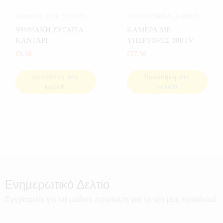
ΔΙΑΦΟΡΑ
,
ΕΙΔΗ ΣΠΙΤΙΟΥ
,
ΗΛΕΚΤΡΟΝΙΚΑ
,
ΚΑΜΕΡΕΣ
,
ΕΙΔΙΚΑ ΕΡΓΑΛΕΙΑ
,
ΚΑΜΕΡΕΣ ΣΠΙΤΙΟΥ
,
ΣΠΙΤΙ
ΨΗΦΙΑΚΗ ΖΥΓΑΡΙΑ
ΚΑΜΕΡΑ ΜΕ
ΕΡΓΑΛΕΙΑ
,
ΕΡΓΑΛΕΙΑ ΓΙΑ
ΚΑΝΤΑΡΙ
ΥΠΕΡΥΘΡΕΣ 380TV
ΚΗΠΟ
,
ΕΡΓΑΛΕΙΑ ΣΠΙΤΙΟΥ
,
€
9,50
€
27,50
ΖΥΓΑΡΙΕΣ
,
ΗΛΕΚΤΡΟΝΙΚΑ
,
ΚΗΠΟΣ
,
ΚΟΥΖΙΝΑ
,
ΣΠΙΤΙ
,
Προσθήκη στο
Προσθήκη στο
ΣΠΟΡ
,
ΨΑΡΕΜΑ
καλάθι
καλάθι
Ενημερωτικό Δελτίο
Εγγραφείτε για να μάθετε πρώτος/η για τα νέα μας προϊόντα!