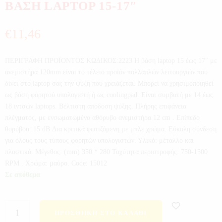
ΒΑΣΗ LAPTOP 15-17″
€
11,46
ΠΕΡΙΓΡΑΦΗ ΠΡΟΪΟΝΤΟΣ ΚΩΔΙΚΟΣ:2223 Η βάση laptop 15 έως 17″ με
ανεμιστήρα 120mm είναι το τέλειο προϊόν πολλαπλών λειτουργιών που
δίνει στο laptop σας την ψύξη που χρειάζεται. Μπορεί να χρησιμοποιηθεί
ως βάση φορητού υπολογιστή ή ως coolingpad. Είναι συμβατή με 14 έως
18 ιντσών laptops. Βέλτιστη απόδοση ψύξης. Πλήρης επιφάνεια
πλέγματος, με ενσωματωμένο αθόρυβο ανεμιστήρα 12 cm . Επίπεδο
θορύβου: 15 dB Δια κριτικά φωτιζόμενη με μπλε χρώμα. Εύκολη σύνδεση
για όλους τους τύπους φορητών υπολογιστών. Υλικό: μέταλλο και
πλαστικό. Μέγεθος: (mm) 350 * 280 Ταχύτητα περιστροφής: 750-1500
RPM . Χρώμα: μαύρο. Code: 15012
Σε απόθεμα
ΠΡΟΣΘΉΚΗ ΣΤΟ ΚΑΛΆΘΙ