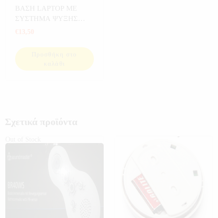
LAPTOP
,
ΒΑΣΕΙΣ LAPTOP-
ΒΑΣΗ LAPTOP ΜΕ
ΚΙΝΗΤΩΝ
,
ΗΛΕΚΤΡΟΝΙΚΑ
ΣΥΣΤΗΜΑ ΨΥΞΗΣ
ΦΩΤΙΖΟΜΕΝΗ
€
13,50
Προσθήκη στο
καλάθι
Σχετικά προϊόντα
Out of Stock