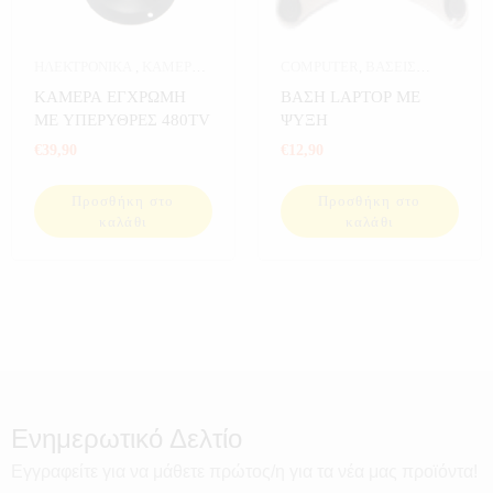
ΗΛΕΚΤΡΟΝΙΚΑ
,
ΚΑΜΕΡΕΣ
,
COMPUTER
,
ΒΑΣΕΙΣ
ΚΑΜΕΡΕΣ ΣΠΙΤΙΟΥ
,
ΣΠΙΤΙ
LAPTOP
,
ΒΑΣΕΙΣ LAPTOP-
ΚΑΜΕΡΑ ΕΓΧΡΩΜΗ
ΒΑΣΗ LAPTOP ΜΕ
ΚΙΝΗΤΩΝ
,
ΗΛΕΚΤΡΟΝΙΚΑ
ΜΕ ΥΠΕΡΥΘΡΕΣ 480TV
ΨΥΞΗ
€
39,90
€
12,90
Προσθήκη στο
Προσθήκη στο
καλάθι
καλάθι
Ενημερωτικό Δελτίο
Εγγραφείτε για να μάθετε πρώτος/η για τα νέα μας προϊόντα!