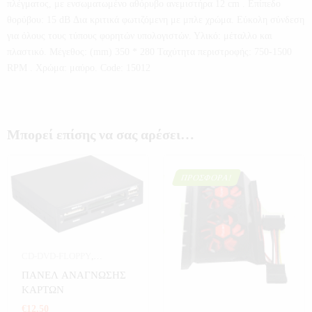
πλέγματος, με ενσωματωμένο αθόρυβο ανεμιστήρα 12 cm . Επίπεδο
θορύβου: 15 dB Δια κριτικά φωτιζόμενη με μπλε χρώμα. Εύκολη σύνδεση
για όλους τους τύπους φορητών υπολογιστών. Υλικό: μέταλλο και
πλαστικό. Μέγεθος: (mm) 350 * 280 Ταχύτητα περιστροφής: 750-1500
RPM . Χρώμα: μαύρο. Code: 15012
Μπορεί επίσης να σας αρέσει…
ΠΡΟΣΦΟΡΆ!
CD-DVD-FLOPPY
,
COMPUTER
,
ΠΑΝΕΛ ΑΝΑΓΝΩΣΗΣ
ΗΛΕΚΤΡΟΝΙΚΑ
,
ΚΑΡΤΩΝ
ΥΠΟΛΟΓΙΣΤΕΣ
€
12,50