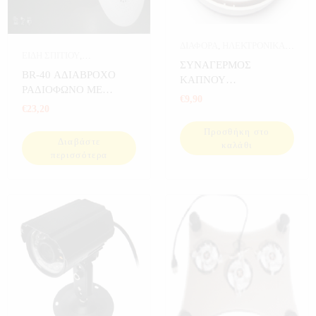
ΔΙΑΦΟΡΑ
,
ΗΛΕΚΤΡΟΝΙΚΑ
,
ΕΙΔΗ ΣΠΙΤΙΟΥ
,
ΣΠΙΤΙ
,
ΣΥΝΑΓΕΡΜΟΙ
ΣΥΝΑΓΕΡΜΟΣ
ΗΛΕΚΤΡΟΝΙΚΑ
,
ΗΧΟΣ
,
BR-40 ΑΔΙΑΒΡΟΧΟ
ΚΑΠΝΟΥ
ΡΕΤΡΟ ΡΑΔΙΟΦΩΝΑ
,
ΣΠΙΤΙ
,
ΡΑΔΙΟΦΩΝΟ ΜΕ
ΑΥΤΟΝΟΜΟΣ
€
9,90
ΣΠΟΡ
,
ΨΑΡΕΜΑ
ΑΙΣΘΗΤΗΡΑ ΚΙΝΗΣΗΣ
€
23,20
SOUNDMASTER
Προσθήκη στο
Διαβάστε
καλάθι
περισσότερα