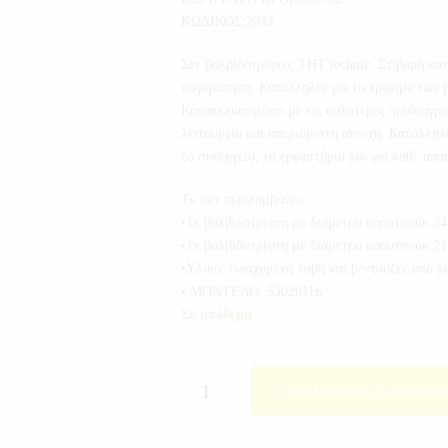
ΚΩΔΙΚΟΣ:2032
Σετ βαλβιδοτρίφτες THT technic. Στιβαρή κα
συγκράτηση. Κατάλληλοι για το τρίψιμο των 
Κατασκευασμένοι με τις καλύτερες προδιαγρα
λειτουργία και απεριόριστη αντοχή. Κατάλληλο
το συνεργείο, το εργαστήριο και για κάθε απαι
Το σετ περιλαμβάνει:
•1x βαλβιδοτρίφτη με διάμετρο καουτσούκ 3
•1x βαλβιδοτρίφτη με διάμετρο καουτσούκ 2
•Υλικό: ενισχυμένη λαβή και βεντούζες από 
• ΜΟΝΤΕΛΟ: 53020116
Σε απόθεμα
ΠΡΟΣΘΉΚΗ ΣΤΟ ΚΑΛΆ