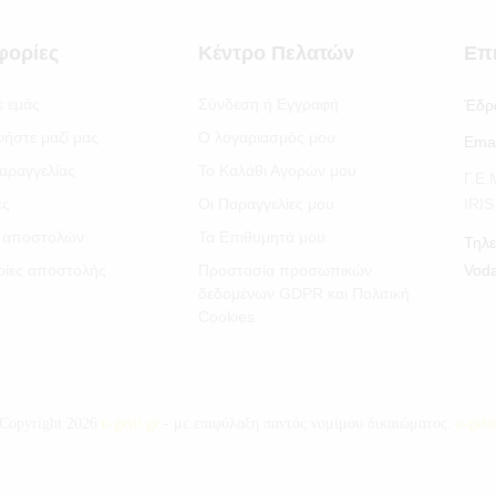
φορίες
Κέντρο Πελατών
Επ
ε εμάς
Σύνδεση ή Εγγραφή
Έδρ
νήστε μαζί μας
Ο λογαριασμός μου
Emai
αραγγελίας
Το Καλάθι Αγορών μου
Γ.Ε
ές
Οι Παραγγελίες μου
IRI
 αποστολών
Τα Επιθυμητά μου
Τηλε
ίες αποστολής
Προστασία προσωπικών
Vod
δεδομένων GDPR και Πολιτική
Cookies
Copyright 2026
e-getit.gr
- με επιφύλαξη παντός νομίμου δικαιώματος.
e-geti