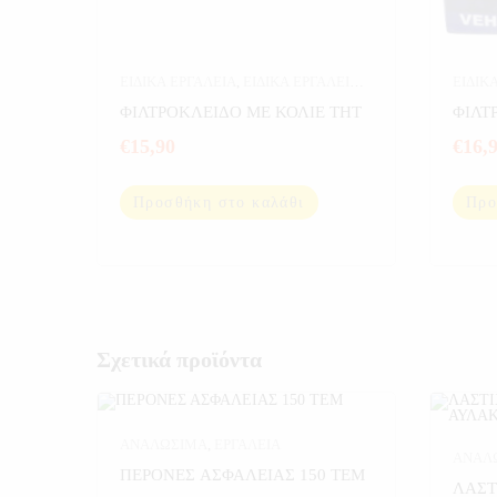
ΕΙΔΙΚΑ ΕΡΓΑΛΕΙΑ
,
ΕΙΔΙΚΑ ΕΡΓΑΛΕΙΑ
ΕΙΔΙΚ
THT
,
ΕΡΓΑΛΕΙΑ
THT
,
Ε
ΦΙΛΤΡΟΚΛΕΙΔΟ ΜΕ ΚΟΛΙΕ THT
ΦΙΛΤ
€
15,90
€
16,
Προσθήκη στο καλάθι
Προ
Σχετικά προϊόντα
ΑΝΑΛΩΣΙΜΑ
,
ΕΡΓΑΛΕΙΑ
ΑΝΑΛ
ΠΕΡΟΝΕΣ ΑΣΦΑΛΕΙΑΣ 150 ΤΕΜ
ΛΑΣΤ