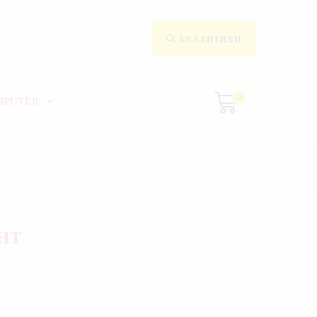
ΑΝΑΖΉΤΗΣΗ
0
MPUTER
HT