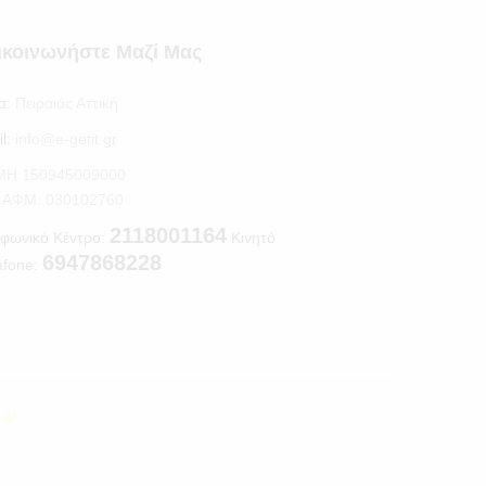
ικοινωνήστε Μαζί Μας
α:
Πειραιάς Αττική
l:
info@e-getit.gr
.ΜΗ 150945009000
S ΑΦΜ: 030102760
2118001164
φωνικό Κέντρο:
Κινητό
6947868228
afone:
t.gr