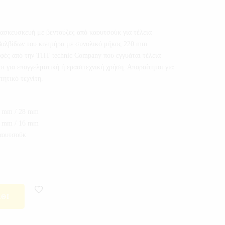
τασκευσκευή με βεντούζες από καουτσούκ για τέλεια
βαλβίδων του κινητήρα με συνολικό μήκος 220 mm.
φές από την THT technic Company που εγγυάται τέλεια
ι για επαγγελματική ή ερασιτεχνική χρήση. Απαραίτητοι για
τητικό τεχνίτη.
4 mm / 28 mm
1 mm / 16 mm
καουτσούκ
ΘΙ