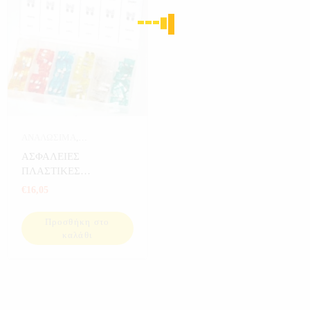
ΑΝΑΛΩΣΙΜΑ
,
ΑΝΑΛΩΣΙΜΑ THT
,
ΑΣΦΑΛΕΙΕΣ
ΑΝΑΛΩΣΙΜΑ
ΠΛΑΣΤΙΚΕΣ
ΑΥΤΟΚΙΝΗΤΟΥ
,
ΜΑΧΑΙΡΩΤΕΣ Π.Τ THT
€
16,05
ΑΥΤΟΚΙΝΗΤΟ
,
ΕΡΓΑΛΕΙΑ
Προσθήκη στο
καλάθι