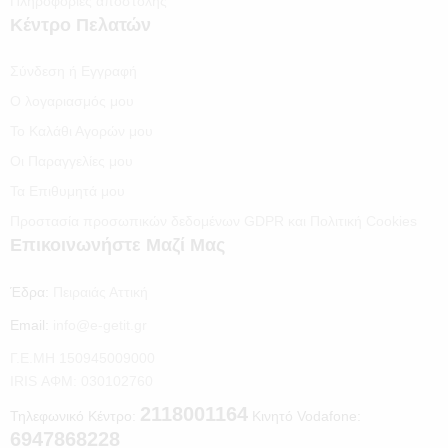
Πληροφορίες αποστολής
Κέντρο Πελατών
Σύνδεση ή Εγγραφή
Ο λογαριασμός μου
Το Καλάθι Αγορών μου
Οι Παραγγελίες μου
Τα Επιθυμητά μου
Προστασία προσωπικών δεδομένων GDPR και Πολιτική Cookies
Επικοινωνήστε Μαζί Μας
Έδρα:
Πειραιάς Αττική
Email:
info@e-getit.gr
Γ.Ε.ΜΗ 150945009000
IRIS ΑΦΜ: 030102760
2118001164
Τηλεφωνικό Κέντρο:
Κινητό Vodafone:
6947868228