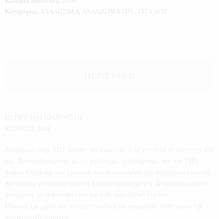
Κωδικός προϊόντος:
2044
Κατηγορίες:
ΑΝΑΛΩΣΙΜΑ
,
ΑΝΑΛΩΣΙΜΑ THT
,
ΕΡΓΑΛΕΙΑ
ΠΕΡΙΓΡΑΦΉ
ΠΕΡΙΓΡΑΦΗ ΠΡΟΪΟΝΤΟΣ
ΚΩΔΙΚΟΣ:2044
Ασφάλειες οπής THT technic για διάμετρο 3-32 χιλιοστά σε κασετίνα 100
τεμ. Κατασκευασμένες με τις καλύτερες προδιαγραφές από την THT
technic Company που εγγυάται τέλεια λειτουργία και απεριόριστη αντοχή.
Κατάλληλο για επαγγελματική ή ερασιτεχνική χρήση. Απαραίτητο για το
συνεργείο, το εργαστήριο και για κάθε απαιτητικό τεχνίτη.
Ιδανικές για χόμπι και συνεργείο ειδικά για εφαρμογές στον τομέα της
αυτοκινητοβιομηχανίας.