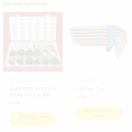
Σχετικά προϊόντα
ΑΝΑΛΩΣΙΜΑ
,
ΕΡΓΑΛΕΙΑ
ΕΙΔΙΚΑ ΕΡΓΑΛΕΙΑ
,
ΕΡΓΑΛΕΙΑ
ΑΣΦΑΛΕΙΕΣ ΟΠΗΣ ΓΙΑ
ΤORX σετ 7 τεμ.
ΔΙΑΜΕΤΡΟ 3-32 MM
€
29,90
300 ΤΕΜ
€
16,90
Προσθήκη στο
καλάθι
Προσθήκη στο
καλάθι