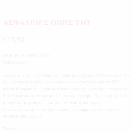
ΑΣΦΑΛΕΙΕΣ ΟΠΗΣ THT
€
13,50
ΠΕΡΙΓΡΑΦΗ ΠΡΟΪΟΝΤΟΣ
ΚΩΔΙΚΟΣ:2044
Ασφάλειες οπής THT technic για διάμετρο 3-32 χιλιοστά σε κασετίνα 100
τεμ. Κατασκευασμένες με τις καλύτερες προδιαγραφές από την THT
technic Company που εγγυάται τέλεια λειτουργία και απεριόριστη αντοχή.
Κατάλληλο για επαγγελματική ή ερασιτεχνική χρήση. Απαραίτητο για το
συνεργείο, το εργαστήριο και για κάθε απαιτητικό τεχνίτη.
Ιδανικές για χόμπι και συνεργείο ειδικά για εφαρμογές στον τομέα της
αυτοκινητοβιομηχανίας.
Περιέχει: