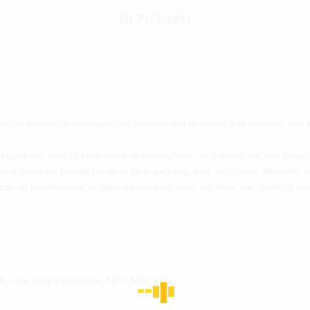
ΠΕΡΙΓΡΑΦΉ
ς, να ακούτε την αγαπημένη σας μουσική από το pc σας ή να απαντάτε στις κ
ι ηχείο σας δίνει τη δυνατότητα να απολαμβάνετε τη μουσική σας ενώ μπορείτ
ίναι μικρό και ελαφρύ για να το έχετε μαζί σας, όταν ταξιδεύετε. Μπορείτε
πει να τοποθετήσετε το ηχείο εύκολα στον τοίχο του ντους σας. Διαθέτει ε
th, όπως κινητό τηλέφωνο, MP3, MP4, κτλ.