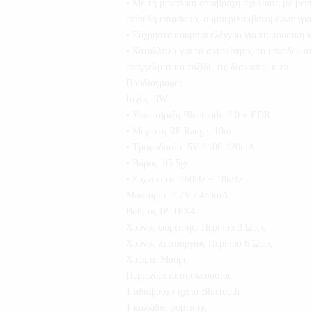
• Με τη μοναδική αδιάβροχη σχεδίαση με βεντ
επίπεδη επιφάνεια, συμπεριλαμβανομένων γραφ
• Εύχρηστα κουμπιά ελέγχου για τη μουσική κ
• Κατάλληλο για το αυτοκίνητο, το υπνοδωμάτι
επαγγελματικό ταξίδι, τις διακοπές, κ.λπ.
Προδιαγραφές:
Ισχύς: 3W
• Υποστήριξη Bluetooth: 3.0 + EDR
• Μέγιστη RF Range: 10m
• Τροφοδοσία: 5V / 100-120mA
• Βάρος: 95.5gr
• Συχνότητα: 160Hz ~ 18kHz
Μπαταρία: 3.7V / 450mA
Βαθμός IP: IPX4
Χρόνος φόρτισης: Περίπου 3 Ώρες
Χρόνος λειτουργίας Περίπου 6 Ώρες
Χρώμα: Μαύρο
Περιεχόμενα συσκευασίας:
1 αδιάβροχο ηχείο Bluetooth
1 καλώδιο φόρτισης