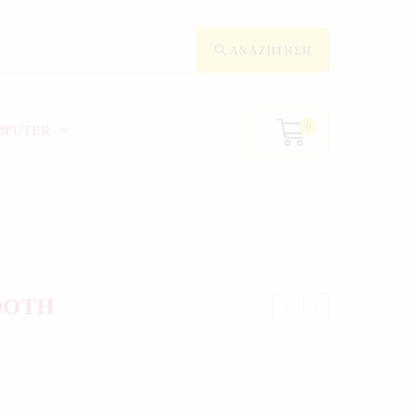
ΑΝΑΖΉΤΗΣΗ
0
MPUTER
OOTH