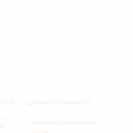
COMPUTER
,
ΗΛΕΚΤΡΟΝΙΚΑ
,
ΑΣΕΙΣ
ΚΑΛΩΔΙΑ-ΑΝΤΑΠΤΟΡΕΣ
,
ΕΠΙΛΟΓΕΑΣ ΓΙΑ ΔΥΟ ΟΘΟΝΕΣ
ΙΚΑ
,
ΜΑ
ΥΠΟΛΟΓΙΣΤΕΣ
€
11,90