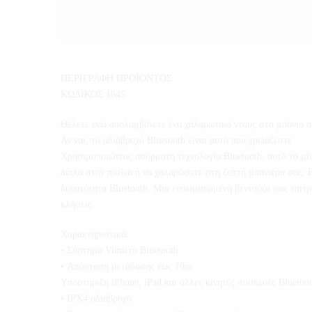
ΠΕΡΙΓΡΑΦΗ ΠΡΟΪΟΝΤΟΣ
ΚΩΔΙΚΟΣ:1645
Θέλετε ενώ απολαμβάνετε ένα χαλαρωτικό ντους στο μπάνιο σα
Αν ναι, το αδιάβροχο Bluetooth είναι αυτό που χρειάζεστε.
Χρησιμοποιώντας ασύρματη τεχνολογία Bluetooth, αυτό το μίν
δίπλα στην πισίνα ή να χαλαρώσετε στη ζεστή μπανιέρα σας. Ε
δυνατότητα Bluetooth. Μια ενσωματωμένη βεντούζα σας επιτρέ
κλήσεις.
Χαρακτηριστικά:
• Σύστημα Vimicro Bluetooth
• Απόσταση μετάδοσης έως 10m
Υποστήριξη iPhone, iPad και άλλες κινητές συσκευές Bluetoo
• IPX4 αδιάβροχο