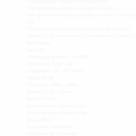
• Ενσωματωμένη επαναφορτιζόμενη μπαταρία
• Ενσωματωμένο μικρόφωνο, για hands-free κλήσεις.
• Με τη μοναδική αδιάβροχη σχεδίαση με βεντούζα στο πίσω μ
κ.λπ.
• Εύχρηστα κουμπιά ελέγχου για τη μουσική και την κλήση.
• Κατάλληλο για το αυτοκίνητο, το υπνοδωμάτιο, το μπάνιο, την
Προδιαγραφές:
Ισχύς: 3W
• Υποστήριξη Bluetooth: 3.0 + EDR
• Μέγιστη RF Range: 10m
• Τροφοδοσία: 5V / 100-120mA
• Βάρος: 95.5gr
• Συχνότητα: 160Hz ~ 18kHz
Μπαταρία: 3.7V / 450mA
Βαθμός IP: IPX4
Χρόνος φόρτισης: Περίπου 3 Ώρες
Χρόνος λειτουργίας Περίπου 6 Ώρες
Χρώμα: Μαύρο
Περιεχόμενα συσκευασίας:
1 αδιάβροχο ηχείο Bluetooth