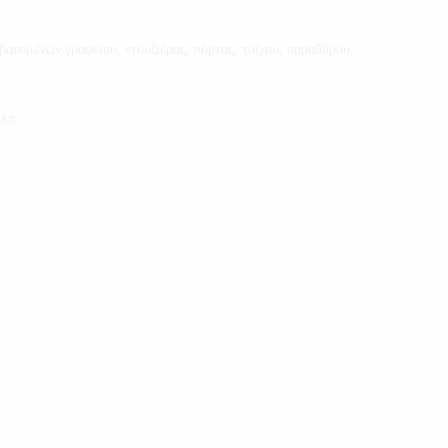
βανομένων γραφείου, ντουζιέρας, πόρτας, τοίχου, παραθύρου,
.λπ.