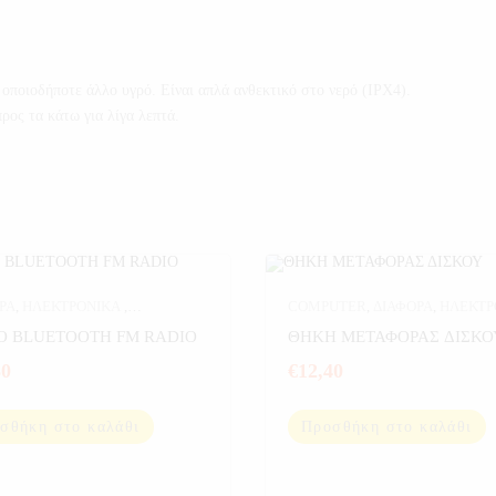
 οποιοδήποτε άλλο υγρό. Είναι απλά ανθεκτικό στο νερό (IPX4).
ρος τα κάτω για λίγα λεπτά.
ΡΑ
,
ΗΛΕΚΤΡΟΝΙΚΑ
,
COMPUTER
,
ΔΙΑΦΟΡΑ
,
ΗΛΕΚΤΡ
ΓΙΣΤΕΣ
,
ΘΗΚΕΣ & ΨΥΞΗ ΔΙΣΚΩΝ
,
ΜΟΔ
Ο BLUETOOTH FM RADIO
ΘΗΚΗ ΜΕΤΑΦΟΡΑΣ ΔΙΣΚΟ
ΤΣΑΝΤΕΣ-ΠΟΡΤΟΦΟΛΙΑ
,
80
€
12,40
ΥΠΟΛΟΓΙΣΤΕΣ
σθήκη στο καλάθι
Προσθήκη στο καλάθι