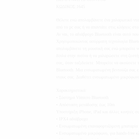
ΚΩΔΙΚΟΣ:1645
Θέλετε ενώ απολαμβάνετε ένα χαλαρωτικό ντο
από το pc σας ή να απαντάτε στις κλήσεις στο
Αν ναι, το αδιάβροχο Bluetooth είναι αυτό που
Χρησιμοποιώντας ασύρματη τεχνολογία Bluetoo
απολαμβάνετε τη μουσική σας ενώ μπορείτε να
δίπλα στην πισίνα ή να χαλαρώσετε στη ζεστή 
σας, όταν ταξιδεύετε. Μπορείτε να ακούσετε
Bluetooth. Μια ενσωματωμένη βεντούζα σας επ
ντους σας. Διαθέτει ενσωματωμένο μικρόφωνο
Χαρακτηριστικά:
• Σύστημα Vimicro Bluetooth
• Απόσταση μετάδοσης έως 10m
Υποστήριξη iPhone, iPad και άλλες κινητές σ
• IPX4 αδιάβροχο
• Ενσωματωμένη επαναφορτιζόμενη μπαταρία
• Ενσωματωμένο μικρόφωνο, για hands-free κ