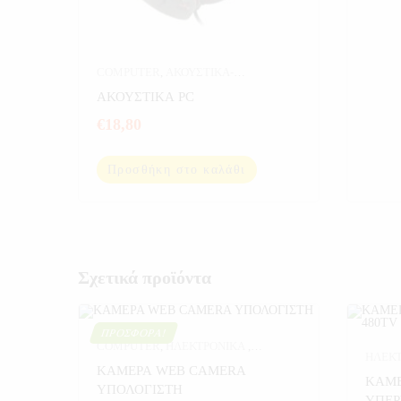
COMPUTER
,
ΑΚΟΥΣΤΙΚΑ-
ΜΙΚΡΟΦΩΝΑ-ΗΧΕΙΑ
,
ΔΙΑΦΟΡΑ
,
ΑΚΟΥΣΤΙΚΑ PC
ΗΛΕΚΤΡΟΝΙΚΑ
,
ΥΠΟΛΟΓΙΣΤΕΣ
€
18,80
Προσθήκη στο καλάθι
Σχετικά προϊόντα
ΠΡΟΣΦΟΡΆ!
COMPUTER
,
ΗΛΕΚΤΡΟΝΙΚΑ
,
ΗΛΕΚ
ΚΑΜΕΡΕΣ PC
,
ΚΑΜΕΡΕΣ ΣΠΙΤΙΟΥ
,
ΚΑΜΕΡΑ WEB CAMERA
ΣΠΙΤΙ
ΚΑΜΕ
ΠΡΟΣΦΟΡΕΣ
,
ΥΠΟΛΟΓΙΣΤΕΣ
ΥΠΟΛΟΓΙΣΤΗ
ΥΠΕΡ